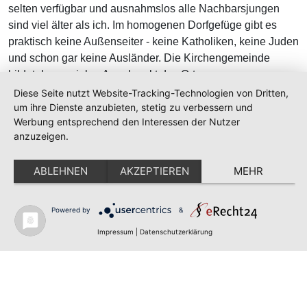
selten verfügbar und ausnahmslos alle Nachbarsjungen
sind viel älter als ich. Im homogenen Dorfgefüge gibt es
praktisch keine Außenseiter - keine Katholiken, keine Juden
und schon gar keine Ausländer. Die Kirchengemeinde
bildet den sozialen Angelpunkt des Ortes.
Diese Seite nutzt Website-Tracking-Technologien von Dritten,
... weiterlesen
um ihre Dienste anzubieten, stetig zu verbessern und
Werbung entsprechend den Interessen der Nutzer
anzuzeigen.
ABLEHNEN
AKZEPTIEREN
MEHR
Astrid
Powered by
&
Heute weiß ich, sie hieß Frau Mayer in der Grundschule
und Christiane in der Hauptschule. Ich habe mich immer
Impressum
|
Datenschutzerklärung
mal wieder gefragt, wann es anfing, dass ich Frauen mehr
mag als Männer. Ich denke heute noch oft an Christiane und
ich stehe immer noch auf sie. Aber sie ist sowas von hetero.
Aber mit vierzehn oder fünfzehn hatten meine Freundinnen